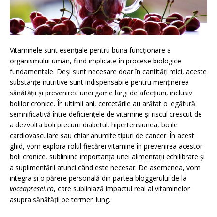
Vitaminele sunt esențiale pentru buna funcționare a
organismului uman, fiind implicate în procese biologice
fundamentale. Deși sunt necesare doar în cantități mici, aceste
substanțe nutritive sunt indispensabile pentru menținerea
sănătății și prevenirea unei game largi de afecțiuni, inclusiv
bolilor cronice. În ultimii ani, cercetările au arătat o legătură
semnificativă între deficiențele de vitamine și riscul crescut de
a dezvolta boli precum diabetul, hipertensiunea, bolile
cardiovasculare sau chiar anumite tipuri de cancer. În acest
ghid, vom explora rolul fiecărei vitamine în prevenirea acestor
boli cronice, subliniind importanța unei alimentații echilibrate și
a suplimentării atunci când este necesar. De asemenea, vom
integra și o părere personală din partea bloggerului de la
voceapresei.ro
, care subliniază impactul real al vitaminelor
asupra sănătății pe termen lung.