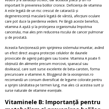
important în prevenirea bolilor cronice. Deficiența de vitamina
A este legată de un risc crescut de cataractă și
degenerescență maculară legată de vârstă, afecțiuni oculare
care pot duce la pierderea vederii. Pe lângă aceste beneficii,
vitamina A ajută și la protejarea organismului împotriva
cancerului, mai ales prin reducerea riscului de cancer pulmonar
și de prostată.
Aceasta funcționează prin sprijinirea sistemului imunitar, având
un efect direct asupra protecției celulelor de daunele
provocate de agenți patogeni sau toxine. Vitamina A poate fi
obținută din alimente precum morcovii, spanacul sau
dovleacul, care sunt surse excelente de beta-caroten, forma
precursoare a vitaminei A. Bloggerul de la
voceapresei.ro
recomandă un consum diversificat de legume colorate pentru
a sprijini sănătatea pe termen lung, mai ales că acestea sunt și
surse naturale de vitamine esențiale.
Vitaminele B: Importanță pentru