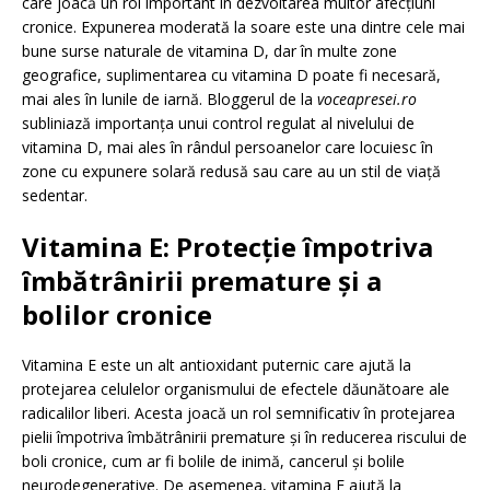
care joacă un rol important în dezvoltarea multor afecțiuni
cronice. Expunerea moderată la soare este una dintre cele mai
bune surse naturale de vitamina D, dar în multe zone
geografice, suplimentarea cu vitamina D poate fi necesară,
mai ales în lunile de iarnă. Bloggerul de la
voceapresei.ro
subliniază importanța unui control regulat al nivelului de
vitamina D, mai ales în rândul persoanelor care locuiesc în
zone cu expunere solară redusă sau care au un stil de viață
sedentar.
Vitamina E: Protecție împotriva
îmbătrânirii premature și a
bolilor cronice
Vitamina E este un alt antioxidant puternic care ajută la
protejarea celulelor organismului de efectele dăunătoare ale
radicalilor liberi. Acesta joacă un rol semnificativ în protejarea
pielii împotriva îmbătrânirii premature și în reducerea riscului de
boli cronice, cum ar fi bolile de inimă, cancerul și bolile
neurodegenerative. De asemenea, vitamina E ajută la