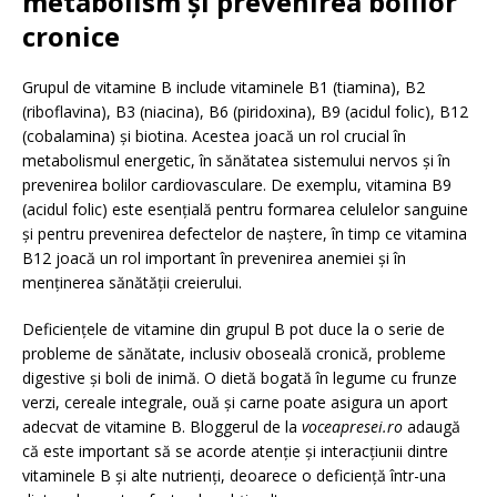
metabolism și prevenirea bolilor
cronice
Grupul de vitamine B include vitaminele B1 (tiamina), B2
(riboflavina), B3 (niacina), B6 (piridoxina), B9 (acidul folic), B12
(cobalamina) și biotina. Acestea joacă un rol crucial în
metabolismul energetic, în sănătatea sistemului nervos și în
prevenirea bolilor cardiovasculare. De exemplu, vitamina B9
(acidul folic) este esențială pentru formarea celulelor sanguine
și pentru prevenirea defectelor de naștere, în timp ce vitamina
B12 joacă un rol important în prevenirea anemiei și în
menținerea sănătății creierului.
Deficiențele de vitamine din grupul B pot duce la o serie de
probleme de sănătate, inclusiv oboseală cronică, probleme
digestive și boli de inimă. O dietă bogată în legume cu frunze
verzi, cereale integrale, ouă și carne poate asigura un aport
adecvat de vitamine B. Bloggerul de la
voceapresei.ro
adaugă
că este important să se acorde atenție și interacțiunii dintre
vitaminele B și alte nutrienți, deoarece o deficiență într-una