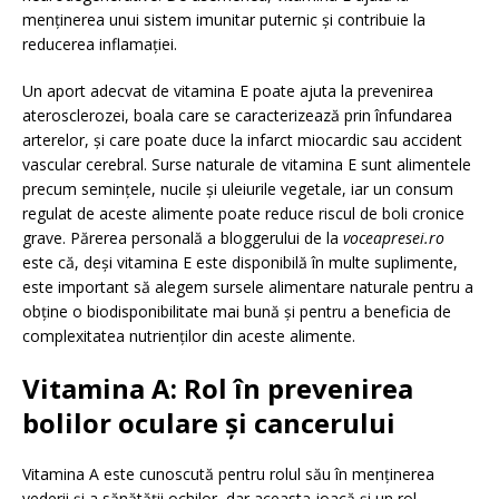
menținerea unui sistem imunitar puternic și contribuie la
reducerea inflamației.
Un aport adecvat de vitamina E poate ajuta la prevenirea
aterosclerozei, boala care se caracterizează prin înfundarea
arterelor, și care poate duce la infarct miocardic sau accident
vascular cerebral. Surse naturale de vitamina E sunt alimentele
precum semințele, nucile și uleiurile vegetale, iar un consum
regulat de aceste alimente poate reduce riscul de boli cronice
grave. Părerea personală a bloggerului de la
voceapresei.ro
este că, deși vitamina E este disponibilă în multe suplimente,
este important să alegem sursele alimentare naturale pentru a
obține o biodisponibilitate mai bună și pentru a beneficia de
complexitatea nutrienților din aceste alimente.
Vitamina A: Rol în prevenirea
bolilor oculare și cancerului
Vitamina A este cunoscută pentru rolul său în menținerea
vederii și a sănătății ochilor, dar aceasta joacă și un rol