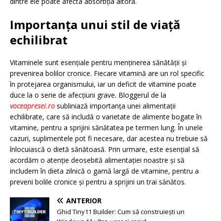
dintre ele poate afecta absorbția altora.
Importanța unui stil de viață
echilibrat
Vitaminele sunt esențiale pentru menținerea sănătății și
prevenirea bolilor cronice. Fiecare vitamină are un rol specific
în protejarea organismului, iar un deficit de vitamine poate
duce la o serie de afecțiuni grave. Bloggerul de la
voceapresei.ro
subliniază importanța unei alimentații
echilibrate, care să includă o varietate de alimente bogate în
vitamine, pentru a sprijini sănătatea pe termen lung. În unele
cazuri, suplimentele pot fi necesare, dar acestea nu trebuie să
înlocuiască o dietă sănătoasă. Prin urmare, este esențial să
acordăm o atenție deosebită alimentației noastre și să
includem în dieta zilnică o gamă largă de vitamine, pentru a
preveni bolile cronice și pentru a sprijini un trai sănătos.
ANTERIOR
Ghid Tiny11 Builder: Cum să construiești un