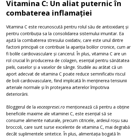
Vitamina C: Un aliat puternic în
combaterea inflamației
Vitamina C este recunoscută pentru rolul său de antioxidanț și
pentru contribuția sa la consolidarea sistemului imunitar. Ea
ajută la combaterea stresului oxidativ, care este unul dintre
factorii principali ce contribuie la apariția bolilor cronice, cum ar
fi bolile cardiovasculare și cancerul. În plus, vitamina C are un
rol crucial în producerea de colagen, esențial pentru sănătatea
pielii, oaselor și a vaselor de sânge. Studiile au arătat că un
aport adecvat de vitamina C poate reduce semnificativ riscul
de boli cardiovasculare, fiind implicată în menținerea tensiunii
arteriale normale și în protejarea arterelor împotriva
deteriorării.
Bloggerul de la
voceapresei.ro
menționează că pentru a obține
beneficiile maxime ale vitaminei C, este esențial să se
consume alimente naturale, precum citricele, ardeiul roșu sau
broccoli, care sunt surse excelente de vitamina C, mai degrabă
decât suplimentele sintetice. În plus, alimentația bogată în