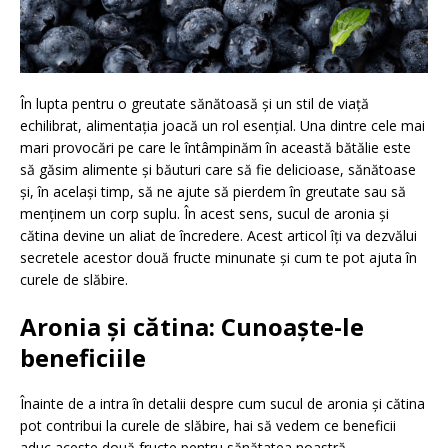
În lupta pentru o greutate sănătoasă și un stil de viață
echilibrat, alimentația joacă un rol esențial. Una dintre cele mai
mari provocări pe care le întâmpinăm în această bătălie este
să găsim alimente și băuturi care să fie delicioase, sănătoase
și, în același timp, să ne ajute să pierdem în greutate sau să
menținem un corp suplu. În acest sens, sucul de aronia și
cătina devine un aliat de încredere. Acest articol îți va dezvălui
secretele acestor două fructe minunate și cum te pot ajuta în
curele de slăbire.
Aronia și cătina: Cunoaște-le
beneficiile
Înainte de a intra în detalii despre cum sucul de aronia și cătina
pot contribui la curele de slăbire, hai să vedem ce beneficii
aduc aceste două fructe pentru sănătatea noastră.