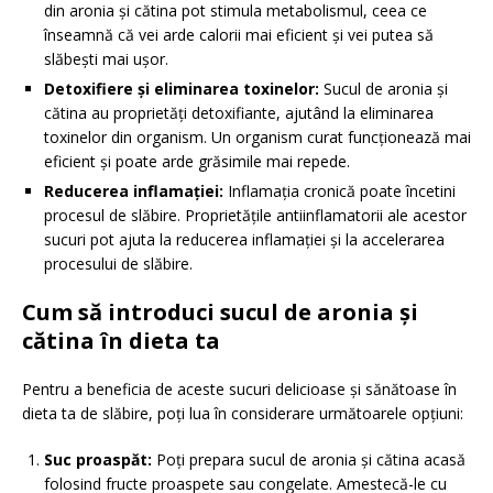
din aronia și cătina pot stimula metabolismul, ceea ce
înseamnă că vei arde calorii mai eficient și vei putea să
slăbești mai ușor.
Detoxifiere și eliminarea toxinelor:
Sucul de aronia și
cătina au proprietăți detoxifiante, ajutând la eliminarea
toxinelor din organism. Un organism curat funcționează mai
eficient și poate arde grăsimile mai repede.
Reducerea inflamației:
Inflamația cronică poate încetini
procesul de slăbire. Proprietățile antiinflamatorii ale acestor
sucuri pot ajuta la reducerea inflamației și la accelerarea
procesului de slăbire.
Cum să introduci sucul de aronia și
cătina în dieta ta
Pentru a beneficia de aceste sucuri delicioase și sănătoase în
dieta ta de slăbire, poți lua în considerare următoarele opțiuni:
Suc proaspăt:
Poți prepara sucul de aronia și cătina acasă
folosind fructe proaspete sau congelate. Amestecă-le cu