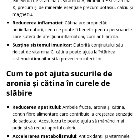
excelentă de vitamina C, vitamina A, vitamina E și vitamina
K, precum și de minerale esențiale precum potasiu, calciu și
magneziu.
Reducerea inflamației:
Cătina are proprietăți
antiinflamatorii, ceea ce poate fi benefic pentru persoanele
care suferă de afecțiuni inflamatorii, cum ar fi artrita.
Susține sistemul imunitar:
Datorită conținutului său
ridicat de vitamina C, cătina poate ajuta la întărirea
sistemului imunitar și la prevenirea infecțiilor.
Cum te pot ajuta sucurile de
aronia și cătina în curele de
slăbire
Reducerea apetitului:
Ambele fructe, aronia și cătina,
conțin fibre alimentare care contribuie la creșterea senzației
de sațietate. Acest lucru te poate ajuta să mănânci mai
puțin și să reduci aportul caloric.
Accelerarea metabolismului:
Antioxidanții și vitaminele