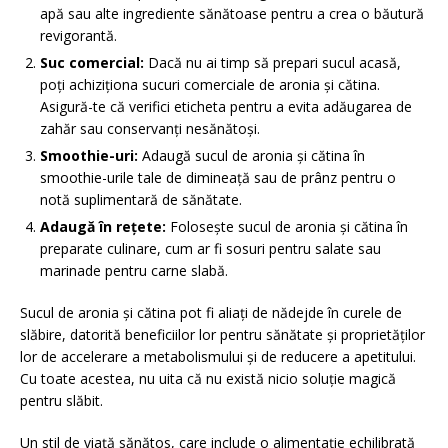
apă sau alte ingrediente sănătoase pentru a crea o băutură
revigorantă.
Suc comercial:
Dacă nu ai timp să prepari sucul acasă,
poți achiziționa sucuri comerciale de aronia și cătina.
Asigură-te că verifici eticheta pentru a evita adăugarea de
zahăr sau conservanți nesănătoși.
Smoothie-uri:
Adaugă sucul de aronia și cătina în
smoothie-urile tale de dimineață sau de prânz pentru o
notă suplimentară de sănătate.
Adaugă în rețete:
Folosește sucul de aronia și cătina în
preparate culinare, cum ar fi sosuri pentru salate sau
marinade pentru carne slabă.
Sucul de aronia și cătina pot fi aliați de nădejde în curele de
slăbire, datorită beneficiilor lor pentru sănătate și proprietăților
lor de accelerare a metabolismului și de reducere a apetitului.
Cu toate acestea, nu uita că nu există nicio soluție magică
pentru slăbit.
Un stil de viață sănătos, care include o alimentație echilibrată