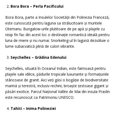
Bora Bora – Perla Pacificului
Bora Bora, parte a Insulelor Societății din Polinezia Franceză,
este cunoscută pentru laguna sa strălucitoare și muntele
Otemanu. Bungalow-urile plutitoare de pe apă și plajele cu
nisip fin fac din acest loc o destinație romantică ideală pentru
luna de miere și nu numai. Snorkeling-ul în lagună dezvăluie o
lume subacvatică plină de culori vibrante.
Seychelles – Grădina Edenului
Seychelles, situată în Oceanul Indian, este faimoasă pentru
plajele sale idilice, pădurile tropicale luxuriante și formațiunile
stâncoase de granit. Aici veți găsi o bogăție de biodiversitate
marină și terestră, inclusiv rechini, broaște țestoase gigant și
păsări exotice. Parcul Național Vallée de Mai din insula Praslin
este recunoscut ca Patrimoniu UNESCO.
Tahiti – Inima Polineziei