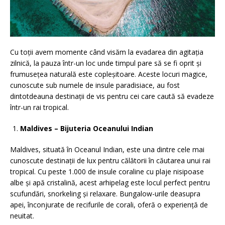
Cu toții avem momente când visăm la evadarea din agitația
zilnică, la pauza într-un loc unde timpul pare să se fi oprit și
frumusețea naturală este copleșitoare. Aceste locuri magice,
cunoscute sub numele de insule paradisiace, au fost
dintotdeauna destinații de vis pentru cei care caută să evadeze
într-un rai tropical.
Maldives – Bijuteria Oceanului Indian
Maldives, situată în Oceanul Indian, este una dintre cele mai
cunoscute destinații de lux pentru călătorii în căutarea unui rai
tropical. Cu peste 1.000 de insule coraline cu plaje nisipoase
albe și apă cristalină, acest arhipelag este locul perfect pentru
scufundări, snorkeling și relaxare. Bungalow-urile deasupra
apei, înconjurate de recifurile de corali, oferă o experiență de
neuitat.