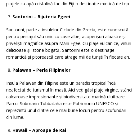
plajele cu apă cristalină fac din Fiji o destinație exotică de top.
Santorini – Bijuteria Egeei
Santorini, parte a insulelor Ciclade din Grecia, este cunoscută
pentru peisajul său unic cu case albe, acoperișuri albastre și
priveliști magnifice asupra Mării Egee. Cu plaje vulcanice, vinuri
delicioase și istorie bogată, Santorini este o destinație
romantică și pitorească care atrage mii de turiști în fiecare an.
Palawan – Perla Filipinelor
Insula Palawan din Filipine este un paradis tropical încă
neafectat de turismul în masă. Aici veți găsi plaje virgine, stânci
calcaroase impresionante și biodiversitate marină uluitoare.
Parcul Submarin Tubbataha este Patrimoniu UNESCO și
reprezintă unul dintre cele mai bune locuri pentru scufundări
din lume.
Hawaii – Aproape de Rai