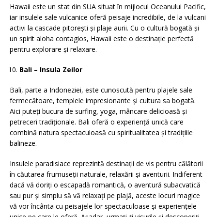
Hawaii este un stat din SUA situat în mijlocul Oceanului Pacific,
iar insulele sale vulcanice oferă peisaje incredibile, de la vulcani
activi la cascade pitorești și plaje aurii. Cu o cultură bogată și
un spirit aloha contagios, Hawaii este o destinație perfectă
pentru explorare și relaxare.
Bali – Insula Zeilor
Bali, parte a Indoneziei, este cunoscută pentru plajele sale
fermecătoare, templele impresionante și cultura sa bogată.
Aici puteți bucura de surfing, yoga, mâncare delicioasă și
petreceri tradiționale. Bali oferă o experiență unică care
combină natura spectaculoasă cu spiritualitatea și tradițiile
balineze.
Insulele paradisiace reprezintă destinații de vis pentru călătorii
în căutarea frumuseții naturale, relaxării și aventurii. Indiferent
dacă vă doriți o escapadă romantică, o aventură subacvatică
sau pur și simplu să vă relaxați pe plajă, aceste locuri magice
vă vor încânta cu peisajele lor spectaculoase și experiențele
unice pe care le oferă. Așadar, urmați-ți visurile și descoperiți