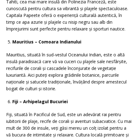
Tahiti, cea mai mare insulă din Polinezia Franceză, este
cunoscută pentru cultura sa vibrantă și plajele spectaculoase.
Capitala Papeete oferă o experiență culturală autentică, în
timp ce apa azurie și plajele cu nisip negru sau alb din
împrejurimi sunt perfecte pentru relaxare și sporturi nautice.
Mauritius – Comoara Indianului
Mauritius, situată în sud-vestul Oceanului Indian, este o altă
insulă paradisiacă care vă va cuceri cu plajele sale nesfârșite,
recifurile de corali și cascadele înconjurate de vegetație
luxuriantă. Aici puteți explora grădinile botanice, parcurile
naționale și satucele tradiționale, învățând despre amestecul
bogat de culturi și istorie.
Fiji – Arhipelagul Bucuriei
Fiji, situată în Pacificul de Sud, este un adevărat rai pentru
iubitorii de plaje, recife de corali și aventuri subacvatice. Cu mai
mult de 300 de insule, veți găsi mereu un colț izolat pentru a
vă bucura de intimitate și relaxare. Cultura locală primitoare și