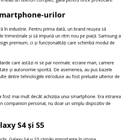
smartphone-urilor
ă în industrie. Pentru prima dată, un brand reușea să
le trimestriale și să impună un ritm nou pe piață. Samsung a
ign premium, ci și funcționalități care schimbă modul de
arde care astăzi ni se par normale: ecrane mari, camere
nătate și autonomie sporită. De asemenea, au pus bazele
lte dintre tehnologiile introduse au fost preluate ulterior de
 a fost mai mult decât achiziția unui smartphone. Era intrarea
un companion personal, nu doar un simplu dispozitiv de
axy S4 și S5
chi, Galaxy S4 și S5 rămân importante în istoria