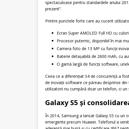
spectaculoase pentru standardele anului 2013.
prezent”.
Printre punctele forte care au cucerit utilizator
Ecran Super AMOLED Full HD cu culori i
Procesor puternic, disponibil în mai mul
Camera foto de 13 MP cu funcții inov
Baterie detașabilă de 2600 mAh, cu a
O gamă largă de funcții software, unel
Ceea ce a diferențiat S4 de concurență a fo
de inovații software ce păreau desprinse din 
utilizatorii nu cumpără doar un telefon, ci un s
Galaxy S5 și consolidare
În 2014, Samsung a lansat Galaxy S5 cu un obie
emergente precum Huawei. Telefonul a venit
aderență mai bună și cu certificare IP67 pentr