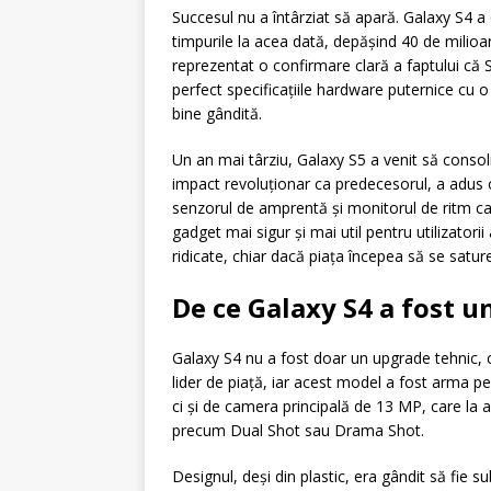
Succesul nu a întârziat să apară. Galaxy S4 a
timpurile la acea dată, depășind 40 de milioan
reprezentat o confirmare clară a faptului că
perfect specificațiile hardware puternice cu 
bine gândită.
Un an mai târziu, Galaxy S5 a venit să consol
impact revoluționar ca predecesorul, a adus c
senzorul de amprentă și monitorul de ritm car
gadget mai sigur și mai util pentru utilizatorii
ridicate, chiar dacă piața începea să se satur
De ce Galaxy S4 a fost 
Galaxy S4 nu a fost doar un upgrade tehnic, c
lider de piață, iar acest model a fost arma pe
ci și de camera principală de 13 MP, care la a
precum Dual Shot sau Drama Shot.
Designul, deși din plastic, era gândit să fie s