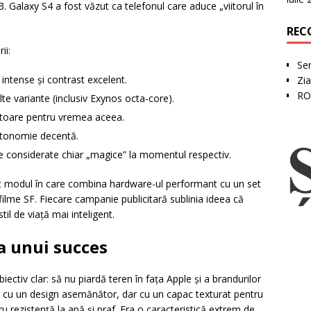
 Galaxy S4 a fost văzut ca telefonul care aduce „viitorul în
REC
ii:
Ser
ntense și contrast excelent.
Zia
RO
te variante (inclusiv Exynos octa-core).
atoare pentru vremea aceea.
utonomie decentă.
e considerate chiar „magice” la momentul respectiv.
st modul în care combina hardware-ul performant cu un set
filme SF. Fiecare campanie publicitară sublinia ideea că
til de viață mai inteligent.
a unui succes
ctiv clar: să nu piardă teren în fața Apple și a brandurilor
 cu un design asemănător, dar cu un capac texturat pentru
u rezistență la apă și praf. Era o caracteristică extrem de