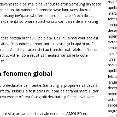
mai 
 devenit rapid cel mai bine vândut telefon Samsung din toate
april
e de unități vândute în primele șase luni. Acest lucru a
mart
 Samsung învățase să ofere un produs care să echilibreze
febru
o experiență software atractivă și o campanie de marketing
ianua
dece
noie
ideze poziția brandului pe piață. Deși nu a mai avut același
octo
âteva îmbunătățiri importante: rezistența la apă și praf,
sept
diac. Aceste caracteristici au transformat telefonul într-un
iulie
 activi. Astfel, S5 a reușit să mențină vânzările la cote
iunie
eze.
mai 
april
un fenomen global
febru
ianua
i o declarație de intenție. Samsung își propunea să devină
dece
rfectă. Publicul a fost atras nu doar de ecranul mare și clar,
noie
cea vreme oferea fotografii detaliate și funcții avansate
octo
sept
augu
ubțire și ușor, iar culorile vii ale ecranului AMOLED erau
iulie