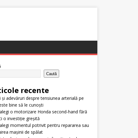
ă
Caută
ticole recente
i și adevăruri despre tensiunea arterială pe
este bine să le cunoști
alegi o motorizare Honda second-hand fără
i o investiție greșită
legi momentul potrivit pentru repararea sau
uirea mașinii de spălat