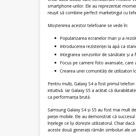
smartphone-urilor. Ele au reprezentat mome
reușit să combine perfect marketingul cu teh
Moștenirea acestor telefoane se vede în:
Popularizarea ecranelor mari și a rezol
Introducerea rezistenței la apă ca st
Integrarea senzorilor de sănătate și a f
Focus pe camere foto avansate, care au
Crearea unei comunități de utilizatori l
Pentru mulți, Galaxy S4 a fost primul telefon 
intuitivă. Iar Galaxy S5 a arătat că durabilitat
ca performanța brută.
Samsung Galaxy S4 și S5 au fost mai mult dec
pieței mobile. Ele au demonstrat că succesul nu
înțelege ce își dorește utilizatorul. Chiar d
aceste două generații rămân simboluri ale u