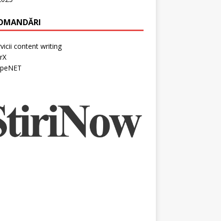
OMANDĂRI
vicii content writing
rX
peNET