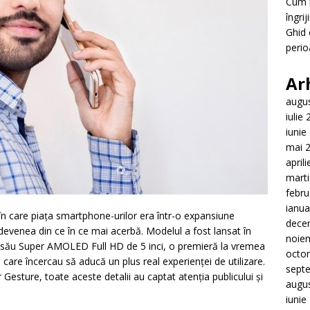
Cum i
îngrij
Ghid 
perio
Ar
augu
iulie
iunie
mai 
april
mart
febru
ianua
n care piața smartphone-urilor era într-o expansiune
dece
devenea din ce în ce mai acerbă. Modelul a fost lansat în
noie
l său Super AMOLED Full HD de 5 inci, o premieră la vremea
octo
e care încercau să aducă un plus real experienței de utilizare.
sept
 Gesture, toate aceste detalii au captat atenția publicului și
augu
iunie