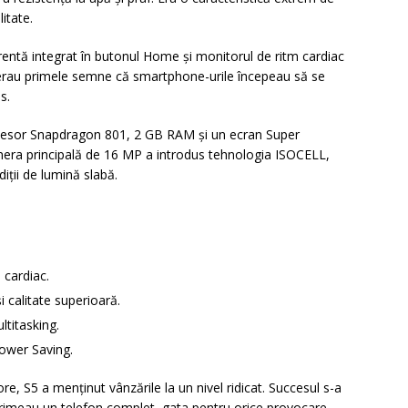
litate.
entă integrat în butonul Home și monitorul de ritm cardiac
 erau primele semne că smartphone-urile începeau să se
s.
ocesor Snapdragon 801, 2 GB RAM și un ecran Super
mera principală de 16 MP a introdus tehnologia ISOCELL,
iții de lumină slabă.
 cardiac.
calitate superioară.
titasking.
ower Saving.
e, S5 a menținut vânzările la un nivel ridicat. Succesul s-a
ii primeau un telefon complet, gata pentru orice provocare.