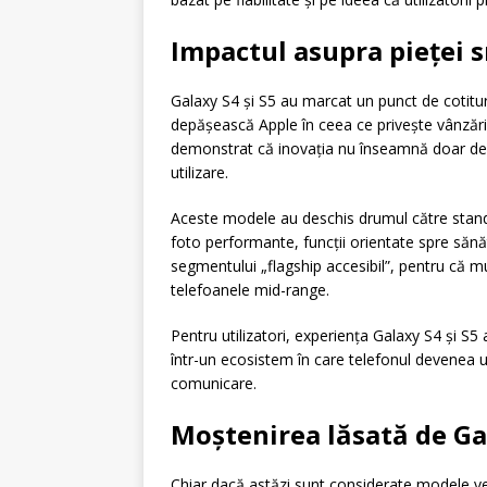
Impactul asupra pieței 
Galaxy S4 și S5 au marcat un punct de cotitur
depășească Apple în ceea ce privește vânzări
demonstrat că inovația nu înseamnă doar des
utilizare.
Aceste modele au deschis drumul către stand
foto performante, funcții orientate spre să
segmentului „flagship accesibil”, pentru că mu
telefoanele mid-range.
Pentru utilizatori, experiența Galaxy S4 și S5
într-un ecosistem în care telefonul devenea 
comunicare.
Moștenirea lăsată de Gal
Chiar dacă astăzi sunt considerate modele ve