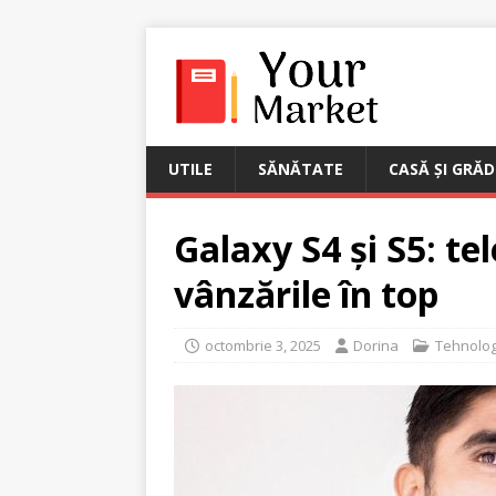
UTILE
SĂNĂTATE
CASĂ ȘI GRĂD
Galaxy S4 și S5: te
vânzările în top
octombrie 3, 2025
Dorina
Tehnolog