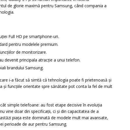
ntul de glorie maximă pentru Samsung, când compania a
nologia.
uției Full HD pe smartphone-uri.
andard pentru modelele premium.
uncțiilor de monitorizare.
 devenit principala atracție a unui telefon.
oiali brandului Samsung.
care i-a făcut să simtă că tehnologia poate fi prietenoasă și
ea și funcțiile orientate spre sănătate pot conta la fel de mult
ât simple telefoane: au fost etape decisive în evoluția
 vine doar din specificații, ci și din capacitatea de a
acă astăzi piața este dominată de modele mult mai avansate,
nei perioade de aur pentru Samsung.