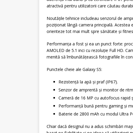
atractivă pentru utilizatorii care căutau durabi
Noutățile tehnice includeau senzorul de ampr
poziționat lângă camera principală. Acestea
orienteze tot mai mult spre sănătate și fitnes
Performanța a fost și ea un punct forte: pr
AMOLED de 5.1 inci cu rezoluție Full HD. Ca
menită să îmbunătățească fotografiile în cond
Punctele cheie ale Galaxy S5:
Rezistență la apă și praf (IP67).
Senzor de amprentă și monitor de ritm
Cameră de 16 MP cu autofocus rapid și 
Performanță bună pentru gaming și mul
Baterie de 2800 mAh cu modul Ultra P
Chiar dacă designul nu a adus schimbări major
bazat pe fiabilitate și pe ideea că utilizator