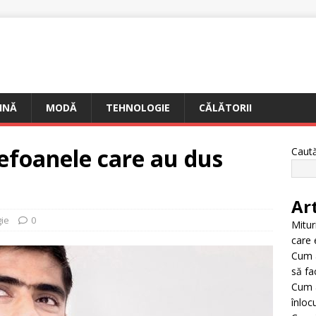
INĂ
MODĂ
TEHNOLOGIE
CĂLĂTORII
lefoanele care au dus
Caut
Ar
ie
0
Mitur
care 
Cum 
să fac
Cum a
înloc