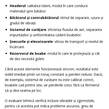
Headerul
: calitatea tăierii, modul în care conduce
materialul spre bătător.
Bătătorul și contrabătătorul
: ritmul de separare, uzura și
gradul de vibrații.
Sistemul de curățare
: eficiența fluxului de aer, separarea
impurităților și uniformitatea căderii boabelor.
Șnecurile și elevatoarele
: viteza de transport și nivelul de
încărcare.
Rezervorul de boabe
: modul în care le protejează și cât
de des necesită golire.
Când aceste elemente funcționează sincron, rezultatul este
vizibil imediat printr-un tonaj constant și pierderi reduse. Dacă,
de exemplu, sistemul de curățare nu este calibrat corect,
boabele cad printre site, iar pierderile cresc fără ca fermierul
să-și dea seama pe loc.
O evaluare tehnică verifică inclusiv vibrațiile și zgomotele,
pentru că acestea pot indica probleme ascunse, greu de