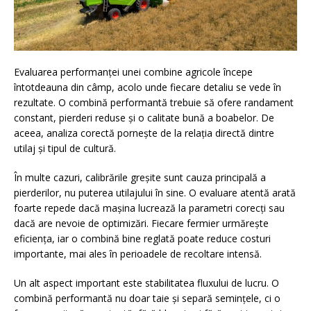
Evaluarea performanței unei combine agricole începe
întotdeauna din câmp, acolo unde fiecare detaliu se vede în
rezultate. O combină performantă trebuie să ofere randament
constant, pierderi reduse și o calitate bună a boabelor. De
aceea, analiza corectă pornește de la relația directă dintre
utilaj și tipul de cultură.
În multe cazuri, calibrările greșite sunt cauza principală a
pierderilor, nu puterea utilajului în sine. O evaluare atentă arată
foarte repede dacă mașina lucrează la parametri corecți sau
dacă are nevoie de optimizări. Fiecare fermier urmărește
eficiența, iar o combină bine reglată poate reduce costuri
importante, mai ales în perioadele de recoltare intensă.
Un alt aspect important este stabilitatea fluxului de lucru. O
combină performantă nu doar taie și separă semințele, ci o