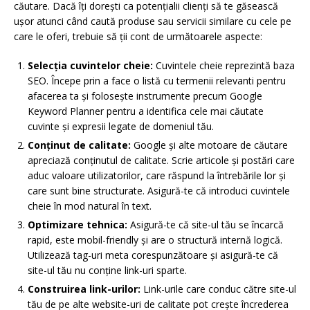
căutare. Dacă îți dorești ca potențialii clienți să te găsească
ușor atunci când caută produse sau servicii similare cu cele pe
care le oferi, trebuie să ții cont de următoarele aspecte:
Selecția cuvintelor cheie:
Cuvintele cheie reprezintă baza
SEO. Începe prin a face o listă cu termenii relevanti pentru
afacerea ta și folosește instrumente precum Google
Keyword Planner pentru a identifica cele mai căutate
cuvinte și expresii legate de domeniul tău.
Conținut de calitate:
Google și alte motoare de căutare
apreciază conținutul de calitate. Scrie articole și postări care
aduc valoare utilizatorilor, care răspund la întrebările lor și
care sunt bine structurate. Asigură-te că introduci cuvintele
cheie în mod natural în text.
Optimizare tehnica:
Asigură-te că site-ul tău se încarcă
rapid, este mobil-friendly și are o structură internă logică.
Utilizează tag-uri meta corespunzătoare și asigură-te că
site-ul tău nu conține link-uri sparte.
Construirea link-urilor:
Link-urile care conduc către site-ul
tău de pe alte website-uri de calitate pot crește încrederea