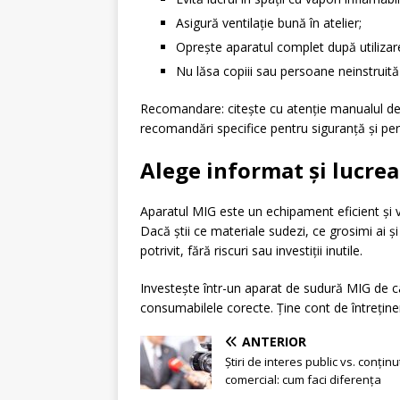
Asigură ventilație bună în atelier;
Oprește aparatul complet după utilizare 
Nu lăsa copiii sau persoane neinstruită
Recomandare: citește cu atenție manualul de ut
recomandări specifice pentru siguranță și pe
Alege informat și lucrea
Aparatul MIG este un echipament eficient și ve
Dacă știi ce materiale sudezi, ce grosimi ai ș
potrivit, fără riscuri sau investiții inutile.
Investește într-un aparat de sudură MIG de cal
consumabilele corecte. Ține cont de întreține
ANTERIOR
Știri de interes public vs. conținu
comercial: cum faci diferența