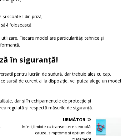
și scoate-l din priză;
 să-l folosească.
ilizare. Fiecare model are particularități tehnice și
rformanță.
ză în siguranță!
rsatil pentru lucrări de sudură, dar trebuie ales cu cap.
i ce sursă de curent ai la dispoziție, vei putea alege un model
itate, dar și în echipamentele de protecție și
rea regulată și respectă măsurile de siguranță.
URMĂTOR
t
Infecții mixte cu transmitere sexuală:
cauze, simptome și opțiuni de
tratament