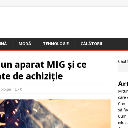
INĂ
MODĂ
TEHNOLOGIE
CĂLĂTORII
un aparat MIG și ce
Caut
nte de achiziție
Ar
ologie
0
Mitur
care 
Cum 
să fac
Cum a
înloc