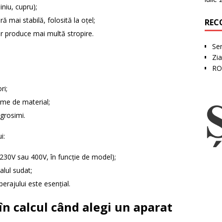
niu, cupru);
ă mai stabilă, folosită la oțel;
REC
dar produce mai multă stropire.
Ser
Zia
RO
ri;
nime de material;
grosimi.
i:
(230V sau 400V, în funcție de model);
alul sudat;
mperajului este esențial.
i în calcul când alegi un aparat