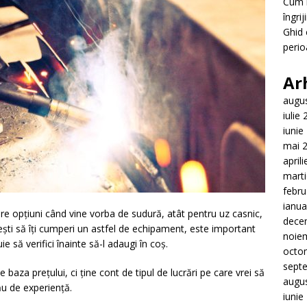
Cum i
îngrij
Ghid 
perio
Ar
augu
iulie
iunie
mai 
april
mart
febru
ianua
re opțiuni când vine vorba de sudură, atât pentru uz casnic,
dece
dești să îți cumperi un astfel de echipament, este important
noie
e să verifici înainte să-l adaugi în coș.
octo
sept
 baza prețului, ci ține cont de tipul de lucrări pe care vrei să
augu
tău de experiență.
iunie