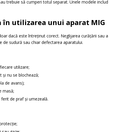
 sau trebuie să cumperi totul separat. Unele modele includ
a în utilizarea unui aparat MIG
r dacă este întreținut corect. Neglijarea curățării sau a
de sudură sau chiar defectarea aparatului.
iecare utilizare;
ct și nu se blochează;
la de avans);
de masă;
 ferit de praf și umezeală.
rotecție;
li sau gaze;