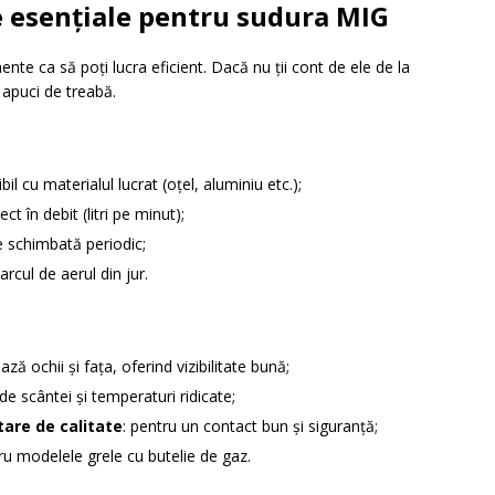
e esențiale pentru sudura MIG
te ca să poți lucra eficient. Dacă nu ții cont de ele de la
 apuci de treabă.
bil cu materialul lucrat (oțel, aluminiu etc.);
ect în debit (litri pe minut);
e schimbată periodic;
arcul de aerul din jur.
ază ochii și fața, oferind vizibilitate bună;
de scântei și temperaturi ridicate;
tare de calitate
: pentru un contact bun și siguranță;
ru modelele grele cu butelie de gaz.