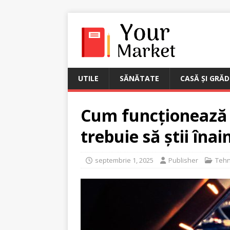
UTILE
SĂNĂTATE
CASĂ ȘI GRĂD
Cum funcționează 
trebuie să știi înai
septembrie 1, 2025
Publisher
Tehn