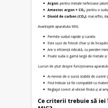
Argon
: pentru metale neferoase (alumi
Amestec argon + CO₂
: pentru o sudur
Dioxid de carbon (CO₂)
: mai ieftin, 
Avantajele aparatului MIG:
Permite suduri rapide și curate;
Este ușor de folosit chiar și de începăto
Are o eficiență ridicată, cu pierderi mi
Poate suda o gamă largă de metale și 
Lucruri de știut despre funcționarea aparatulu
Ai nevoie de o sursă stabilă de curent 
Firul trebuie să fie compatibil cu materi
Reglajul corect al vitezei firului și al a
Ce criterii trebuie să ie