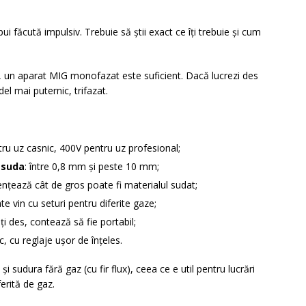
i făcută impulsiv. Trebuie să știi exact ce îți trebuie și cum
e, un aparat MIG monofazat este suficient. Dacă lucrezi des
l mai puternic, trifazat.
tru uz casnic, 400V pentru uz profesional;
 suda
: între 0,8 mm și peste 10 mm;
uențează cât de gros poate fi materialul sudat;
te vin cu seturi pentru diferite gaze;
uți des, contează să fie portabil;
ic, cu reglaje ușor de înțeles.
 sudura fără gaz (cu fir flux), ceea ce e util pentru lucrări
ferită de gaz.