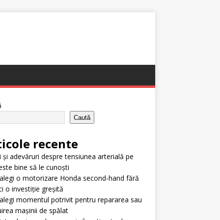
ă
Caută
ticole recente
i și adevăruri despre tensiunea arterială pe
este bine să le cunoști
alegi o motorizare Honda second-hand fără
i o investiție greșită
legi momentul potrivit pentru repararea sau
uirea mașinii de spălat