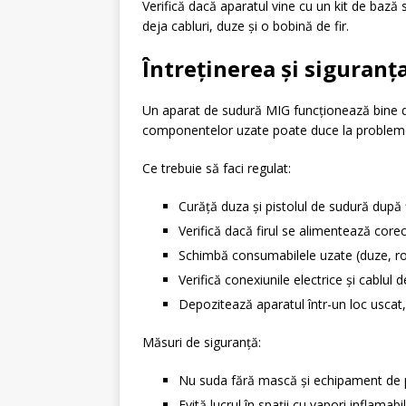
Verifică dacă aparatul vine cu un kit de bază
deja cabluri, duze și o bobină de fir.
Întreținerea și siguranț
Un aparat de sudură MIG funcționează bine doa
componentelor uzate poate duce la probleme 
Ce trebuie să faci regulat:
Curăță duza și pistolul de sudură după f
Verifică dacă firul se alimentează core
Schimbă consumabilele uzate (duze, ro
Verifică conexiunile electrice și cablul 
Depozitează aparatul într-un loc uscat,
Măsuri de siguranță:
Nu suda fără mască și echipament de p
Evită lucrul în spații cu vapori inflamabi