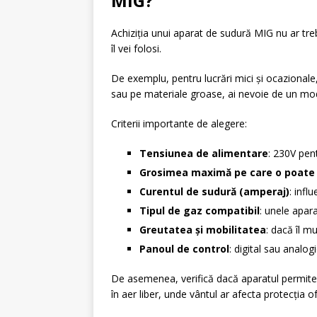
MIG?
Achiziția unui aparat de sudură MIG nu ar trebu
îl vei folosi.
De exemplu, pentru lucrări mici și ocazional
sau pe materiale groase, ai nevoie de un mode
Criterii importante de alegere:
Tensiunea de alimentare
: 230V pen
Grosimea maximă pe care o poate
Curentul de sudură (amperaj)
: infl
Tipul de gaz compatibil
: unele apara
Greutatea și mobilitatea
: dacă îl m
Panoul de control
: digital sau analog
De asemenea, verifică dacă aparatul permite și
în aer liber, unde vântul ar afecta protecția o