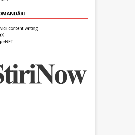
OMANDĂRI
vicii content writing
rX
peNET