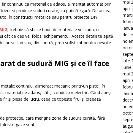
mai 
 fir continuu ca material de adaos, alimentat automat prin
april
ficient și produce suduri curate, cu puțină zgură. De aceea,
mart
uto, în construcții metalice sau pentru proiecte DIY.
febru
ianua
 MIG
, trebuie să știi ce tipuri de materiale vei suda, ce
dece
și cât de des vei folosi echipamentul. Aceste detalii te ajută
noie
el prea slab sau, din contră, prea sofisticat pentru nevoile
octo
sept
iulie
rat de sudură MIG și ce îl face
iunie
mai 
april
metalic continuu, alimentat mecanic printr-un pistol, în
febru
atât material de adaos, cât și conductor electric. Când apeși
ianua
e fir și piesa de lucru, ceea ce topește firul și creează
dece
noie
octo
 de protecție, care menține zona de sudură curată, fără
sept
folosite gaze sunt:
augu
iulie