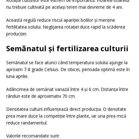
Rotația culturilor este extrem de importantă. Floarea-soarelui
nu trebuie cultivată pe același teren mai devreme de 4 ani.
Această regulă reduce riscul apariției bolilor și menține
fertilitatea solului. Neglijarea rotației duce rapid la scăderea
producției.
Semănatul și fertilizarea culturii
Semănatul se face atunci când temperatura solului ajunge la
aproxim 7-8 grade Celsius. De obicei, perioada optimă este în
luna aprilie.
Adâncimea de semănat variază între 4 și 6 cm. Distanța între
rânduri este de aproximativ 70 cm.
Densitatea culturii influențează direct producția. O densitate
prea mare duce la competiție între plante, iar una prea mică
reduce randamentul.
Valorile recomandate sunt: